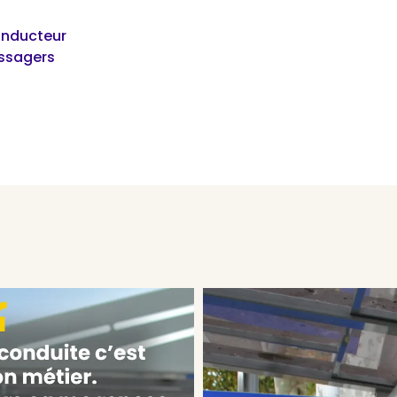
onducteur
assagers