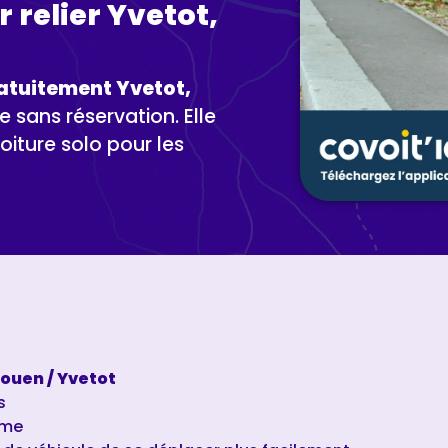
 relier Yvetot,
atuitement Yvetot,
 sans réservation. Elle
oiture solo pour les
ouen / Yvetot
s
sme