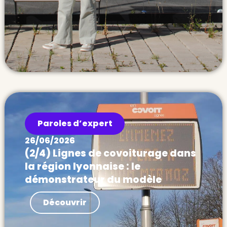
Paroles d’expert
26/06/2026
(2/4) Lignes de covoiturage dans
la région lyonnaise : le
démonstrateur du modèle
Actualités Dans ce deuxième billet de la
Découvrir
série, nous donnons des clés d’analyse
pour évaluer la performance des lignes de