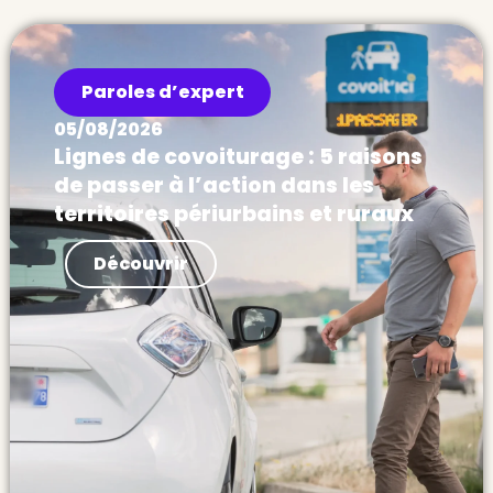
Paroles d’expert
05/08/2026
Lignes de covoiturage : 5 raisons
de passer à l’action dans les
territoires périurbains et ruraux
Actualités Les Français sont prêts à se
Découvrir
passer de leur voiture, à condition d’avoir
des transports efficaces. Hors des villes,