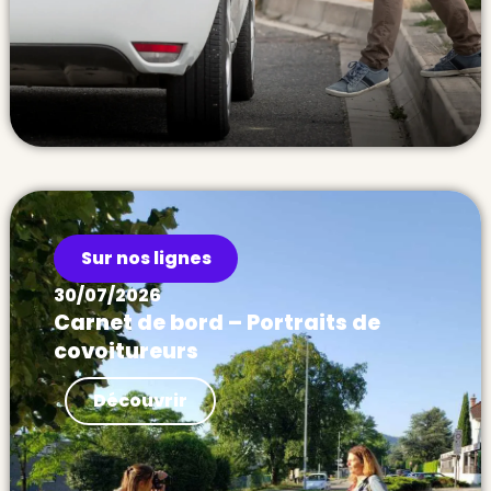
Sur nos lignes
30/07/2026
Carnet de bord – Portraits de
covoitureurs
Actualités Carnet de bord – Portraits de
Découvrir
covoitureurs Pendant 1 an j’ai sillonné la
France pour récolter les témoignages des