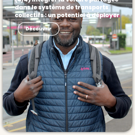
dans le système de transports
collectifs : un potentiel à déployer
Actualités Les lignes de covoiturage
Découvrir
peuvent être déployées dès maintenant
comme une première brique de transport
express. Elles produisent déjà