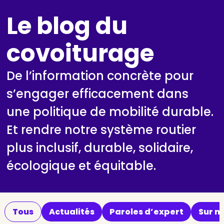
Le blog du
covoiturage
De l’information concrète pour
s’engager efficacement dans
une politique de mobilité durable.
Et rendre notre système routier
plus inclusif, durable, solidaire,
écologique et équitable.
Tous
Actualités
Paroles d’expert
Sur no