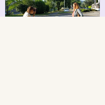
Carnet de bord – Portraits de
covoitureurs
Actualités Carnet de bord – Portraits de
covoitureurs Pendant 1 an j’ai sillonné la France pour
récolter les témoignages des
DÉCOUVRIR