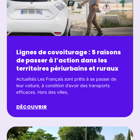
Lignes de covoiturage : 5 raisons
de passer à l’action dans les
territoires périurbains et ruraux
Actualités Les Français sont prêts à se passer de
leur voiture, à condition d’avoir des transports
efficaces. Hors des villes,
DÉCOUVRIR