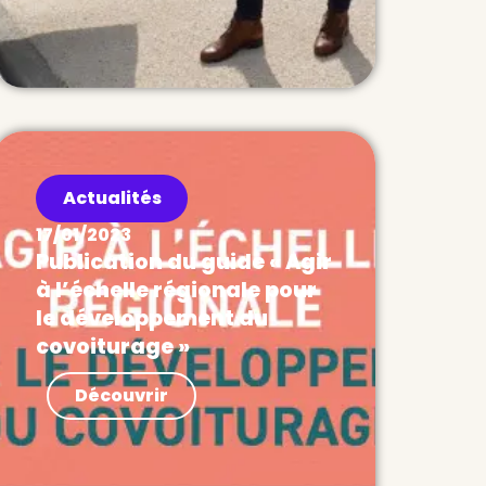
Actualités
17/01/2023
Publication du guide « Agir
à l’échelle régionale pour
le développement du
covoiturage »
Actualités Pour accompagner les
Découvrir
collectivités dans la mise en
place de leurs politiques
publiques de mobilité, Ecov
publie une nouvelle