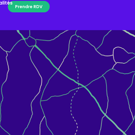
alités
Prendre RDV