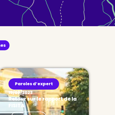
nes
Paroles d’expert
19/09/2023
Retour sur le rapport de la
FISITA
Paroles d’expert La FISITA vient de