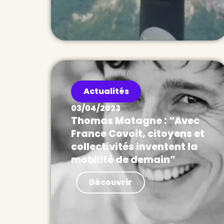
Actualités
03/04/2023
Thomas Matagne : “Avec
France Covoit, citoyens et
collectivités inventent la
mobilité de demain”
Actualités Tribune de Thomas
Découvrir
Matagne, président-fondateur
d’Ecov. « Alors que
l’électrification monopolise
souvent les discussions sur la