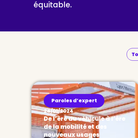
équitable.
To
Paroles d’expert
24/01/2024
De l’ère du véhicule à l’ère
de la mobilité et des
nouveaux usages