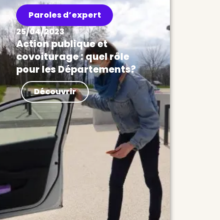
Paroles d’expert
25/04/2023
Action publique et
covoiturage : quel rôle
pour les Départements?
Paroles d’expert Au gré des
Découvrir
réformes de la dernière décennie,
les Départements ont cédé une
partie de leurs compétences en