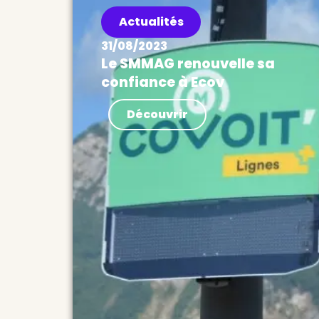
Actualités
31/08/2023
Le SMMAG renouvelle sa
confiance à Ecov
Actualités Le SMMAG renouvelle
Découvrir
sa confiance à Ecov dans le
cadre de la politique covoiturage
la plus ambitieuse d’Europe Le