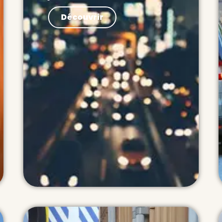
Paroles d’expert La France doit
Découvrir
avoir un système de mobilité
adapté à ses besoins, visant à
offrir à plus de