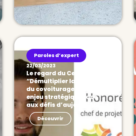
Paroles d’expert
22/03/2023
Le regard du Cerema :
“Démultiplier la pratique
du covoiturage est un
enjeu stratégique face
aux défis d’aujourd’hui”
Paroles d’expert En janvier, Ecov a
Découvrir
publié son guide Agir à l’échelle
régionale pour le développement
du covoiturage avec,