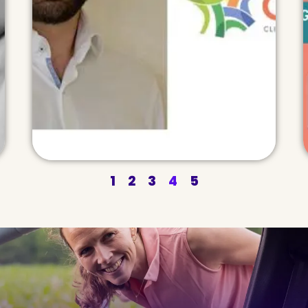
notamment,
1
2
3
4
5