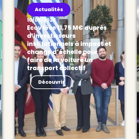
Actualités
10/05/2023
Ecov lève 11,75 M€ auprès
d’investisseurs
institutionnels à impact et
change d’échelle pour
faire de la voiture un
transport collectif
Actualités Ecov, opérateur de
Découvrir
mobilité nouvelle génération qui
déploie et opère des lignes de
covoiturage dans les territoires
périurbains et