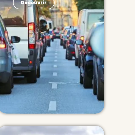
Découvrir
publier un rapport sur la
nécessaire décarbonation de la
mobilité automobile : “Carbon
Neutral