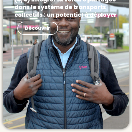
dans le système de transports
collectifs : un potentiel à déployer
Actualités Les lignes de covoiturage
Découvrir
peuvent être déployées dès maintenant
comme une première brique de transport
express. Elles produisent déjà