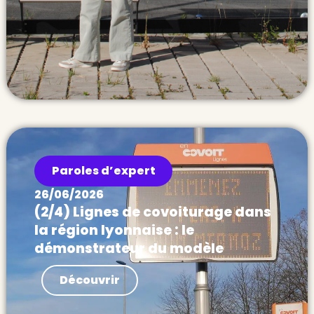
Paroles d’expert
26/06/2026
(2/4) Lignes de covoiturage dans
la région lyonnaise : le
démonstrateur du modèle
Actualités Dans ce deuxième billet de la
Découvrir
série, nous donnons des clés d’analyse
pour évaluer la performance des lignes de