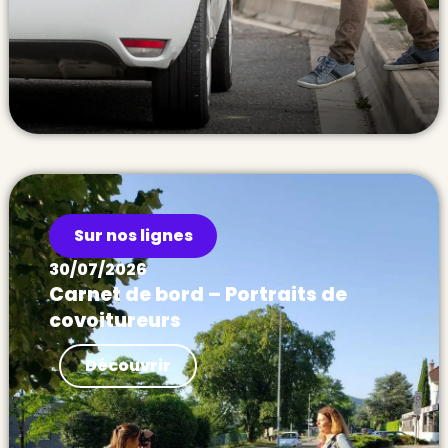
Sur nos lignes
30/07/2026
Carnet de bord – Portraits de
covoitureurs
Actualités Carnet de bord – Portraits de
Découvrir
covoitureurs Pendant 1 an j’ai sillonné la
France pour récolter les témoignages des