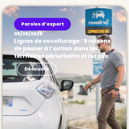
Paroles d’expert
05/08/2026
Lignes de covoiturage : 5 raisons
de passer à l’action dans les
territoires périurbains et ruraux
Actualités Les Français sont prêts à se
Découvrir
passer de leur voiture, à condition d’avoir
des transports efficaces. Hors des villes,