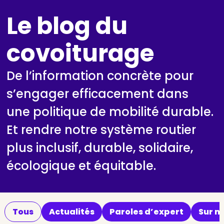
Le blog du
covoiturage
De l’information concrète pour
s’engager efficacement dans
une politique de mobilité durable.
Et rendre notre système routier
plus inclusif, durable, solidaire,
écologique et équitable.
Tous
Actualités
Paroles d’expert
Sur no