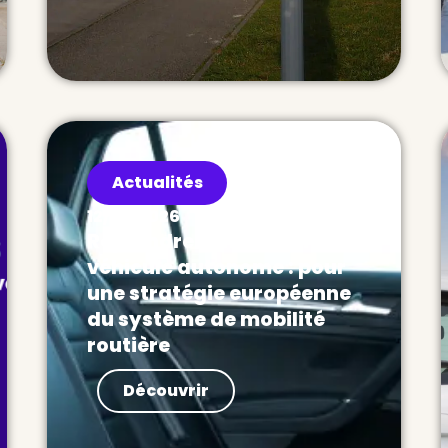
Actualités
12/05/2026
Reprendre la main sur le
véhicule autonome : pour
une stratégie européenne
du système de mobilité
routière
Actualités Extrait de la note de
Découvrir
Thomas Matagne portée et
publiée par le Haut-
Commissariat à la Stratégie et