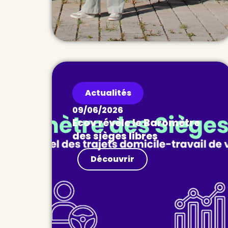
Actualités
09/06/2026
Ecov révèle le Baromètre
des sièges libres
Actualités Des millions de sièges
Découvrir
vides circulent chaque jour sur
nos routes. Et si c’était notre
principale ressource de mobilité