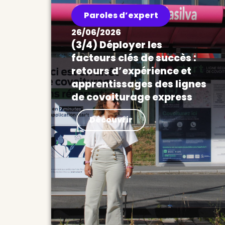
Paroles d’expert
26/06/2026
(3/4) Déployer les
facteurs clés de succès :
retours d’expérience et
apprentissages des lignes
de covoiturage express
Actualités Déployer les facteurs
Découvrir
clés de succès : retours
d’expérience et apprentissages
des lignes de covoiturage
express Après le démonstrateur