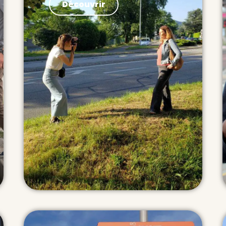
Découvrir
Portraits de covoitureurs
Pendant 1 an j’ai sillonné la France
pour récolter les témoignages
des