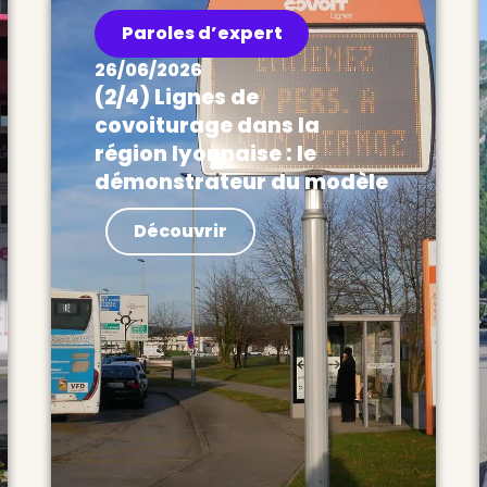
Paroles d’expert
26/06/2026
(2/4) Lignes de
covoiturage dans la
région lyonnaise : le
démonstrateur du modèle
Actualités Dans ce deuxième
Découvrir
billet de la série, nous donnons
des clés d’analyse pour évaluer
la performance des lignes de