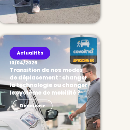
Actualités
10/04/2026
Transition de nos modes
de déplacement : changer
la technologie ou changer
le système de mobilité ?
Actualités Le déploiement des
Découvrir
Services Express Routiers (SER),
combinant lignes de car express
et lignes de covoiturage express,
répond à