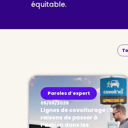
équitable.
To
Paroles d’expert
05/08/2026
Lignes de covoiturage : 5
raisons de passer à
l’action dans les