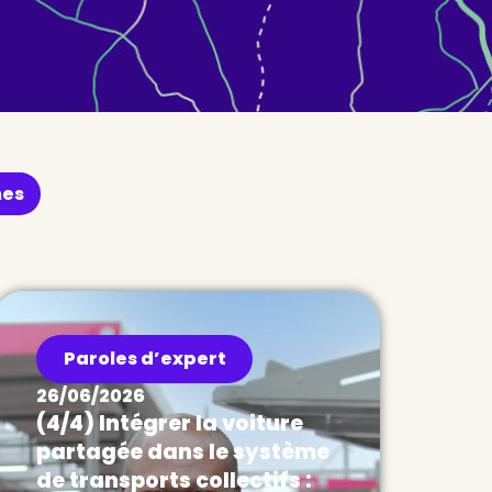
nes
Paroles d’expert
26/06/2026
(4/4) Intégrer la voiture
partagée dans le système
de transports collectifs :