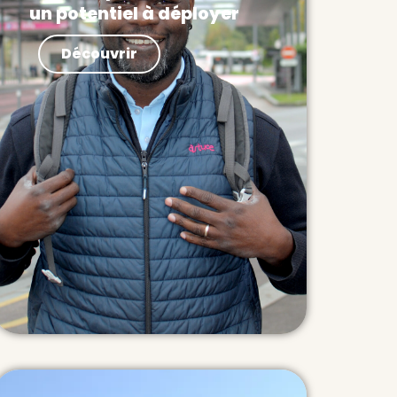
un potentiel à déployer
Actualités Les lignes de
Découvrir
covoiturage peuvent être
déployées dès maintenant
comme une première brique de
transport express. Elles
produisent déjà