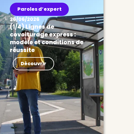
Paroles d’expert
26/06/2026
(1/4) Lignes de
covoiturage express :
modèle et conditions de
réussite
Actualités Lignes de covoiturage
Découvrir
express : modèle et conditions
de réussite Les lignes de
covoiturage express partent
d’une idée simple