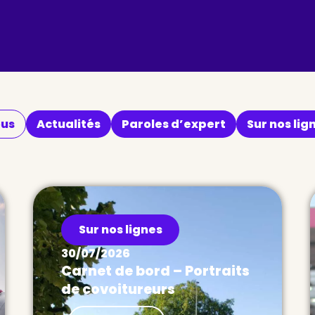
us
Actualités
Paroles d’expert
Sur nos lig
Sur nos lignes
30/07/2026
Carnet de bord – Portraits
de covoitureurs
Actualités Carnet de bord –