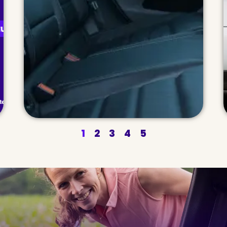
au Plan
1
2
3
4
5