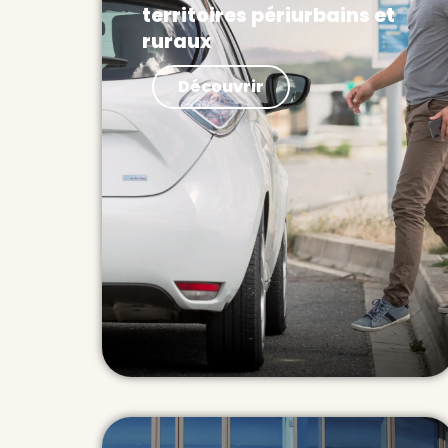
territoires périurbains et
ruraux
Actualités Les Français sont
Découvrir
prêts à se passer de leur voiture,
à condition d’avoir des
transports efficaces. Hors des
villes,