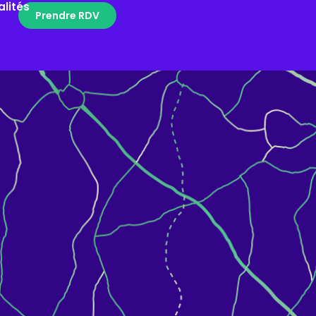
alités
Prendre RDV